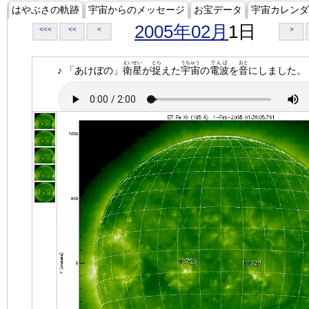
はやぶさの軌跡
宇宙からのメッセージ
お宝データ
宇宙カレンダ
2005年02月
1日
<<<
<<
<
>
えいせい
とら
うちゅう
でんぱ
おと
♪ 「あけぼの」
衛星
が
捉
えた
宇宙
の
電波
を
音
にしました。