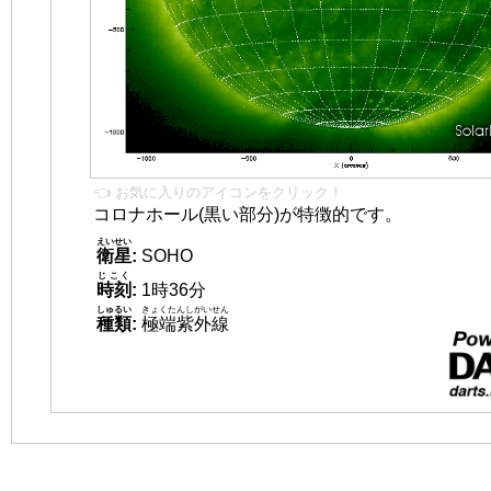
👈 お気に入りのアイコンをクリック！
コロナホール(黒い部分)が特徴的です。
えいせい
衛星
:
SOHO
じこく
時刻
:
1時36分
しゅるい
きょくたんしがいせん
種類
:
極端紫外線