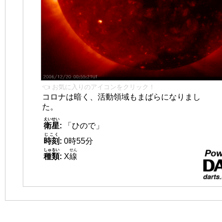
👈 お気に入りのアイコンをクリック！
コロナは暗く、活動領域もまばらになりまし
た。
えいせい
衛星
:
「ひので」
じこく
時刻
:
0時55分
しゅるい
せん
種類
:
X
線