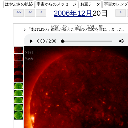
はやぶさの軌跡
宇宙からのメッセージ
お宝データ
宇宙カレンダ
2006年12月
20日
<<<
<<
<
>
えいせい
とら
うちゅう
でんぱ
おと
♪ 「あけぼの」
衛星
が
捉
えた
宇宙
の
電波
を
音
にしました。