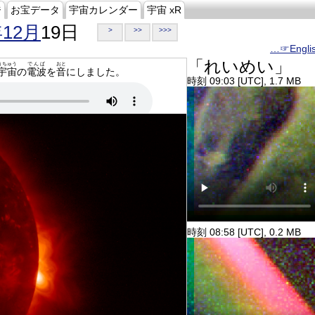
ジ
お宝データ
宇宙カレンダー
宇宙 xR
年12月
19日
>
>>
>>>
…☞Engli
「れいめい」
うちゅう
でんぱ
おと
宇宙
の
電波
を
音
にしました。
時刻 09:03 [UTC], 1.7 MB
時刻 08:58 [UTC], 0.2 MB