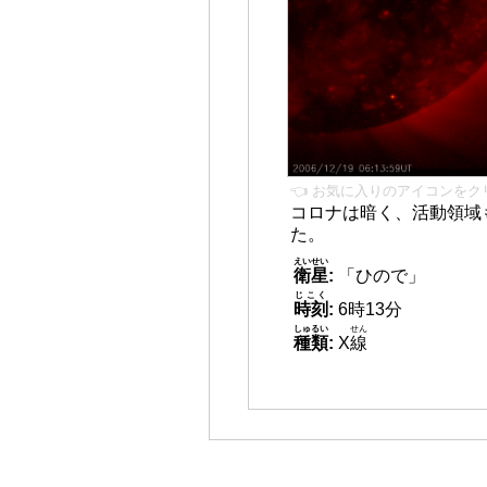
👈 お気に入りのアイコンをク
コロナは暗く、活動領域
た。
えいせい
衛星
:
「ひので」
じこく
時刻
:
6時13分
しゅるい
せん
種類
:
X
線