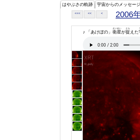
はやぶさの軌跡
宇宙からのメッセー
2006
<<<
<<
<
えいせい
とら
♪ 「あけぼの」
衛星
が
捉
えた