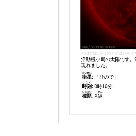
👈 お気に入りのアイコンをク
活動極小期の太陽です。
現れました。
えいせい
衛星
:
「ひので」
じこく
時刻
:
0時16分
しゅるい
せん
種類
:
X
線