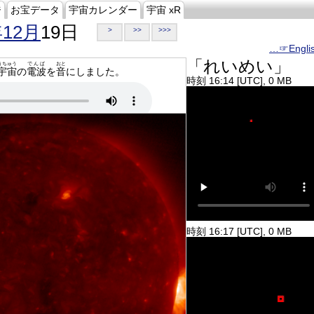
ジ
お宝データ
宇宙カレンダー
宇宙 xR
年12月
19日
>
>>
>>>
…☞Engli
「れいめい」
うちゅう
でんぱ
おと
宇宙
の
電波
を
音
にしました。
時刻 16:14 [UTC], 0 MB
時刻 16:17 [UTC], 0 MB