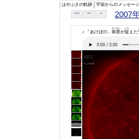
はやぶさの軌跡
宇宙からのメッセー
2007
<<<
<<
<
えいせい
とら
♪ 「あけぼの」
衛星
が
捉
えた