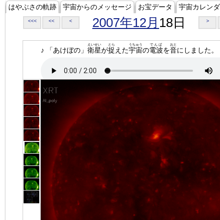
はやぶさの軌跡
宇宙からのメッセージ
お宝データ
宇宙カレンダ
2007年12月
18日
<<<
<<
<
>
えいせい
とら
うちゅう
でんぱ
おと
♪ 「あけぼの」
衛星
が
捉
えた
宇宙
の
電波
を
音
にしました。