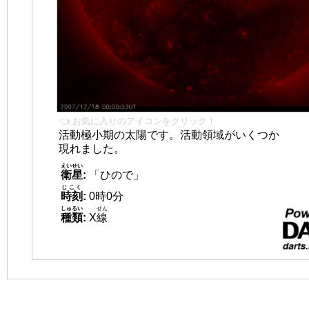
👈 お気に入りのアイコンをクリック！
活動極小期の太陽です。活動領域がいくつか
現れました。
えいせい
衛星
:
「ひので」
じこく
時刻
:
0時0分
しゅるい
せん
種類
:
X
線