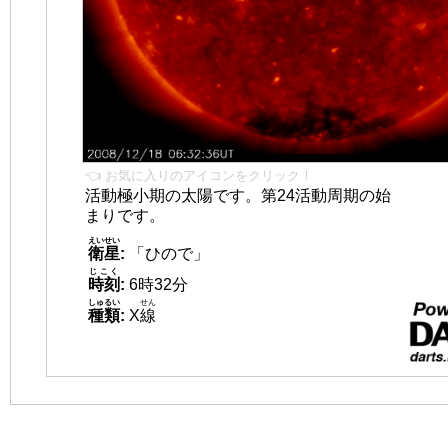
👈 お気に入りのアイコンをクリック！
活動極小期の太陽です。第24活動周期の始
まりです。
えいせい
衛星
:
「ひので」
じこく
時刻
:
6時32分
しゅるい
せん
種類
:
X
線