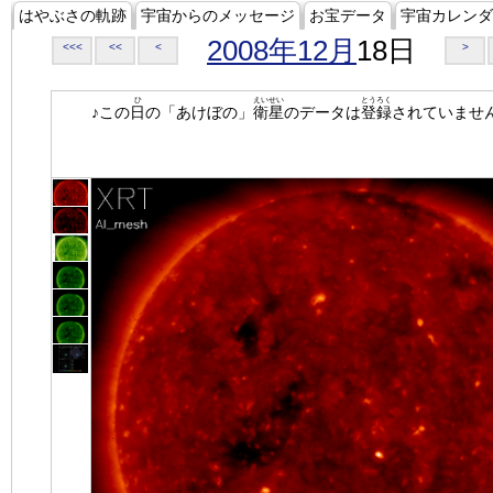
はやぶさの軌跡
宇宙からのメッセージ
お宝データ
宇宙カレンダ
2008年12月
18日
<<<
<<
<
>
ひ
えいせい
とうろく
♪この
日
の「あけぼの」
衛星
のデータは
登録
されていませ