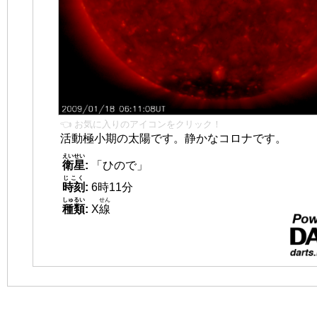
👈 お気に入りのアイコンをクリック！
活動極小期の太陽です。静かなコロナです。
えいせい
衛星
:
「ひので」
じこく
時刻
:
6時11分
しゅるい
せん
種類
:
X
線