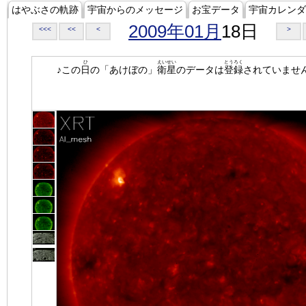
はやぶさの軌跡
宇宙からのメッセージ
お宝データ
宇宙カレンダ
2009年01月
18日
<<<
<<
<
>
ひ
えいせい
とうろく
♪この
日
の「あけぼの」
衛星
のデータは
登録
されていませ