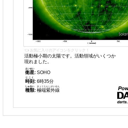
👈 お気に入りのアイコンをクリック！
活動極小期の太陽です。活動領域がいくつか
現れました。
えいせい
衛星
:
SOHO
じこく
時刻
:
6時35分
しゅるい
きょくたんしがいせん
種類
:
極端紫外線