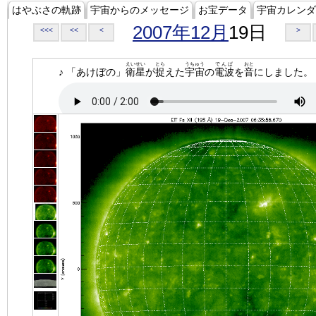
はやぶさの軌跡
宇宙からのメッセージ
お宝データ
宇宙カレンダ
2007年12月
19日
<<<
<<
<
>
えいせい
とら
うちゅう
でんぱ
おと
♪ 「あけぼの」
衛星
が
捉
えた
宇宙
の
電波
を
音
にしました。