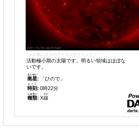
👈 お気に入りのアイコンをクリック！
活動極小期の太陽です。明るい領域はほぼな
いです。
えいせい
衛星
:
「ひので」
じこく
時刻
:
0時22分
しゅるい
せん
種類
:
X
線