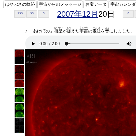
はやぶさの軌跡
宇宙からのメッセージ
お宝データ
宇宙カレンダ
2007年12月
20日
<<<
<<
<
>
えいせい
とら
うちゅう
でんぱ
おと
♪ 「あけぼの」
衛星
が
捉
えた
宇宙
の
電波
を
音
にしました。