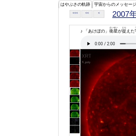
はやぶさの軌跡
宇宙からのメッセー
2007
<<<
<<
<
えいせい
とら
♪ 「あけぼの」
衛星
が
捉
えた