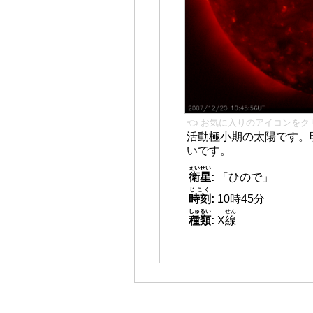
👈 お気に入りのアイコンをク
活動極小期の太陽です。
いです。
えいせい
衛星
:
「ひので」
じこく
時刻
:
10時45分
しゅるい
せん
種類
:
X
線