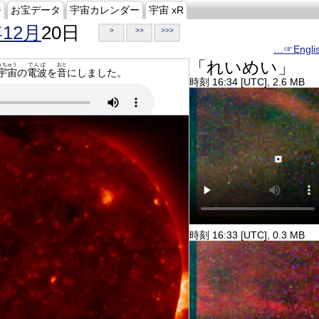
ジ
お宝データ
宇宙カレンダー
宇宙 xR
年12月
20日
>
>>
>>>
…☞Engli
「れいめい」
うちゅう
でんぱ
おと
宇宙
の
電波
を
音
にしました。
時刻 16:34 [UTC], 2.6 MB
時刻 16:33 [UTC], 0.3 MB