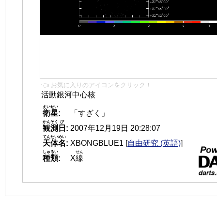
👈 お気に入りのアイコンをクリック！
活動銀河中心核
えいせい
衛星
:
「すざく」
かんそく
び
観測
日
:
2007年12月19日 20:28:07
てんたいめい
天体名
:
XBONGBLUE1
[
自由研究 (英語)
]
しゅるい
せん
種類
:
X
線