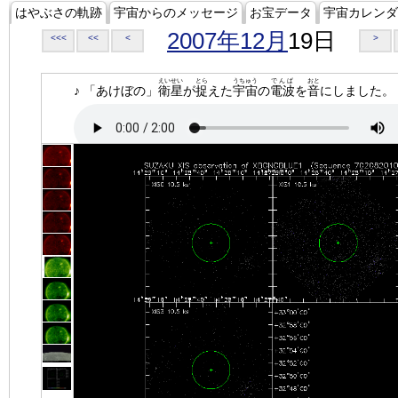
はやぶさの軌跡
宇宙からのメッセージ
お宝データ
宇宙カレンダ
2007年12月
19日
<<<
<<
<
>
えいせい
とら
うちゅう
でんぱ
おと
♪ 「あけぼの」
衛星
が
捉
えた
宇宙
の
電波
を
音
にしました。