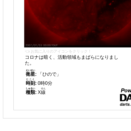
👈 お気に入りのアイコンをクリック！
コロナは暗く、活動領域もまばらになりまし
た。
えいせい
衛星
:
「ひので」
じこく
時刻
:
0時0分
しゅるい
せん
種類
:
X
線