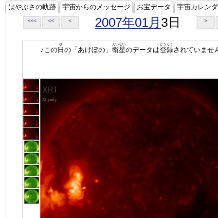
はやぶさの軌跡
宇宙からのメッセージ
お宝データ
宇宙カレンダ
2007年01月
3日
<<<
<<
<
>
ひ
えいせい
とうろく
♪この
日
の「あけぼの」
衛星
のデータは
登録
されていませ