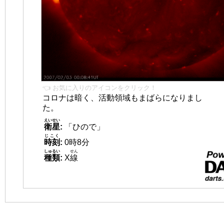
👈 お気に入りのアイコンをクリック！
コロナは暗く、活動領域もまばらになりまし
た。
えいせい
衛星
:
「ひので」
じこく
時刻
:
0時8分
しゅるい
せん
種類
:
X
線