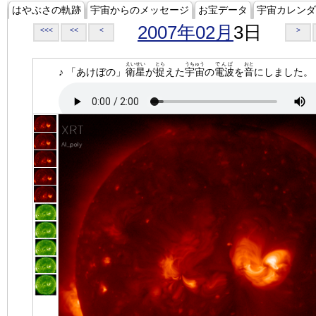
はやぶさの軌跡
宇宙からのメッセージ
お宝データ
宇宙カレンダ
2007年02月
3日
<<<
<<
<
>
えいせい
とら
うちゅう
でんぱ
おと
♪ 「あけぼの」
衛星
が
捉
えた
宇宙
の
電波
を
音
にしました。