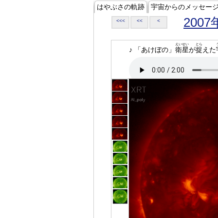
はやぶさの軌跡
宇宙からのメッセー
2007
<<<
<<
<
えいせい
とら
♪ 「あけぼの」
衛星
が
捉
えた