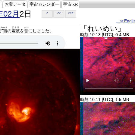
ジ
お宝データ
宇宙カレンダー
宇宙 xR
年02月
2日
>
>>
>>>
…☞Engli
「れいめい」
うちゅう
でんぱ
おと
宇宙
の
電波
を
音
にしました。
時刻 10:13 [UTC], 0.4 MB
時刻 10:11 [UTC], 1.5 MB