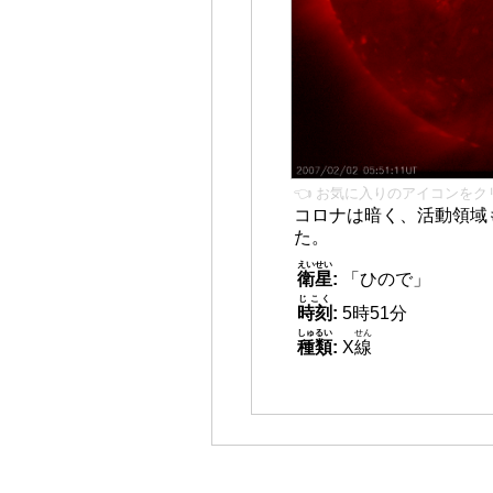
👈 お気に入りのアイコンをク
コロナは暗く、活動領域
た。
えいせい
衛星
:
「ひので」
じこく
時刻
:
5時51分
しゅるい
せん
種類
:
X
線