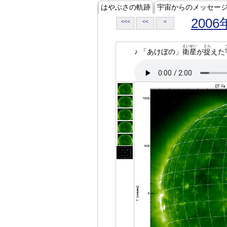
はやぶさの軌跡
宇宙からのメッセー
2006
<<<
<<
<
えいせい
とら
♪ 「あけぼの」
衛星
が
捉
えた