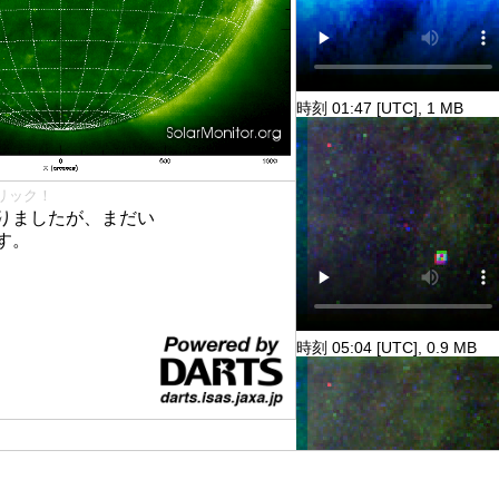
時刻 01:47 [UTC], 1 MB
リック！
りましたが、まだい
す。
時刻 05:04 [UTC], 0.9 MB