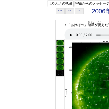
はやぶさの軌跡
宇宙からのメッセー
2006
<<<
<<
<
えいせい
とら
♪ 「あけぼの」
衛星
が
捉
えた