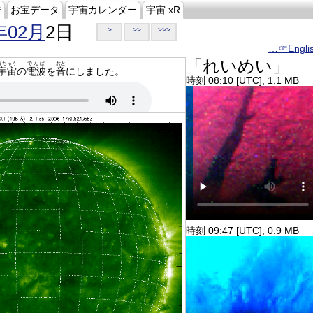
ジ
お宝データ
宇宙カレンダー
宇宙 xR
年02月
2日
>
>>
>>>
…☞Engli
「れいめい」
うちゅう
でんぱ
おと
宇宙
の
電波
を
音
にしました。
時刻 08:10 [UTC], 1.1 MB
時刻 09:47 [UTC], 0.9 MB