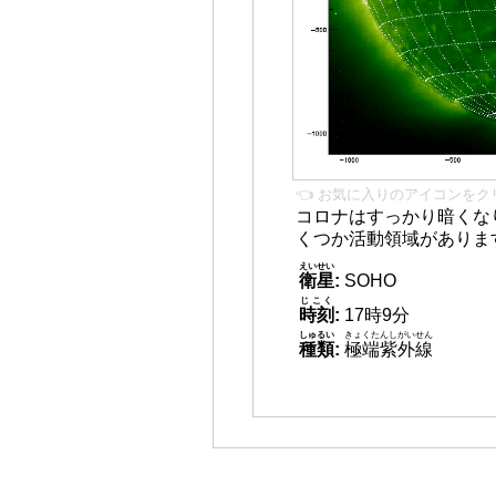
👈 お気に入りのアイコンをク
コロナはすっかり暗くな
くつか活動領域がありま
えいせい
衛星
:
SOHO
じこく
時刻
:
17時9分
しゅるい
きょくたんしがいせん
種類
:
極端紫外線