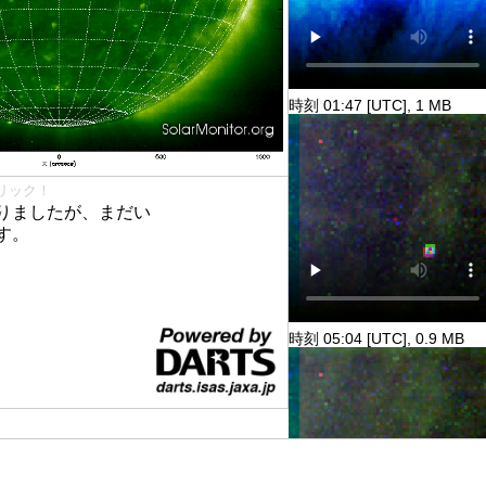
時刻 01:47 [UTC], 1 MB
リック！
りましたが、まだい
す。
時刻 05:04 [UTC], 0.9 MB