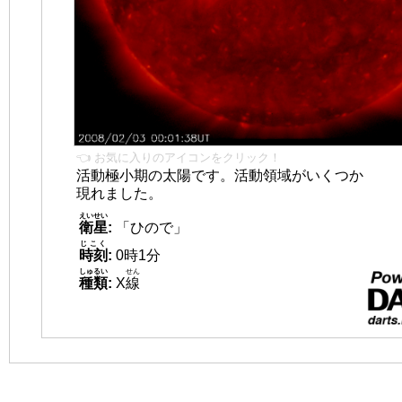
👈 お気に入りのアイコンをクリック！
活動極小期の太陽です。活動領域がいくつか
現れました。
えいせい
衛星
:
「ひので」
じこく
時刻
:
0時1分
しゅるい
せん
種類
:
X
線