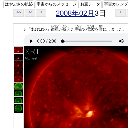
はやぶさの軌跡
宇宙からのメッセージ
お宝データ
宇宙カレンダ
2008年02月
3日
<<<
<<
<
>
えいせい
とら
うちゅう
でんぱ
おと
♪ 「あけぼの」
衛星
が
捉
えた
宇宙
の
電波
を
音
にしました。