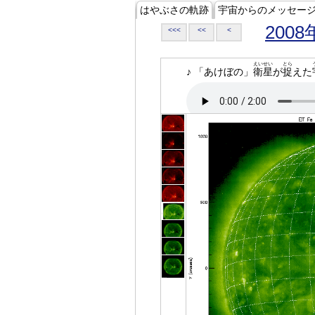
はやぶさの軌跡
宇宙からのメッセー
2008
<<<
<<
<
えいせい
とら
♪ 「あけぼの」
衛星
が
捉
えた