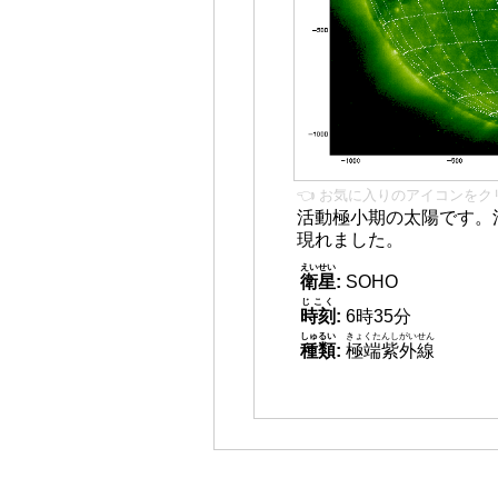
👈 お気に入りのアイコンをク
活動極小期の太陽です。
現れました。
えいせい
衛星
:
SOHO
じこく
時刻
:
6時35分
しゅるい
きょくたんしがいせん
種類
:
極端紫外線