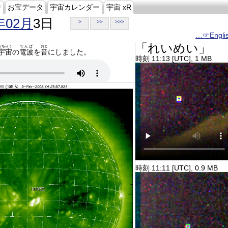
ジ
お宝データ
宇宙カレンダー
宇宙 xR
年02月
3日
>
>>
>>>
…☞Engli
「れいめい」
うちゅう
でんぱ
おと
宇宙
の
電波
を
音
にしました。
時刻 11:13 [UTC], 1 MB
時刻 11:11 [UTC], 0.9 MB