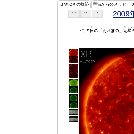
はやぶさの軌跡
宇宙からのメッセー
2009
<<<
<<
<
ひ
えいせい
♪この
日
の「あけぼの」
衛星