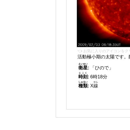
👈 お気に入りのアイコンをク
活動極小期の太陽です。
えいせい
衛星
:
「ひので」
じこく
時刻
:
6時18分
しゅるい
せん
種類
:
X
線