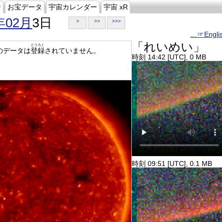
ジ
お宝データ
宇宙カレンダー
宇宙 xR
年02月
3日
>
>>
>>>
…☞Engli
「れいめい」
とうろく
のデータは
登録
されていません。
時刻 14:42 [UTC], 0 MB
時刻 09:51 [UTC], 0.1 MB