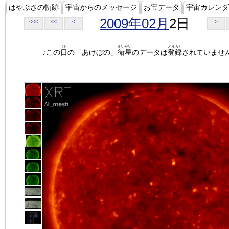
はやぶさの軌跡
宇宙からのメッセージ
お宝データ
宇宙カレンダ
2009年02月
2日
<<<
<<
<
>
ひ
えいせい
とうろく
♪この
日
の「あけぼの」
衛星
のデータは
登録
されていませ