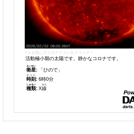
👈 お気に入りのアイコンをクリック！
活動極小期の太陽です。静かなコロナです。
えいせい
衛星
:
「ひので」
じこく
時刻
:
6時0分
しゅるい
せん
種類
:
X
線