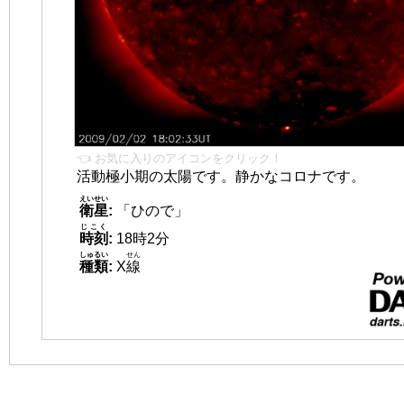
👈 お気に入りのアイコンをクリック！
活動極小期の太陽です。静かなコロナです。
えいせい
衛星
:
「ひので」
じこく
時刻
:
18時2分
しゅるい
せん
種類
:
X
線