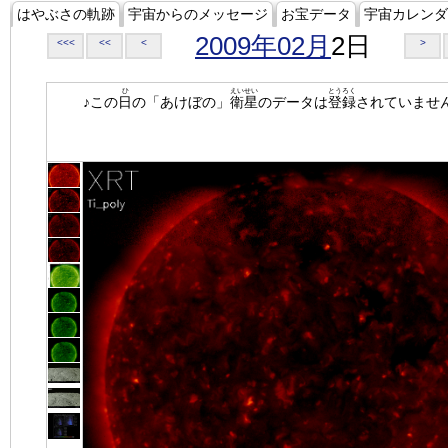
はやぶさの軌跡
宇宙からのメッセージ
お宝データ
宇宙カレンダ
2009年02月
2日
<<<
<<
<
>
ひ
えいせい
とうろく
♪この
日
の「あけぼの」
衛星
のデータは
登録
されていませ