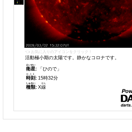
👈 お気に入りのアイコンをクリック！
活動極小期の太陽です。静かなコロナです。
えいせい
衛星
:
「ひので」
じこく
時刻
:
15時32分
しゅるい
せん
種類
:
X
線