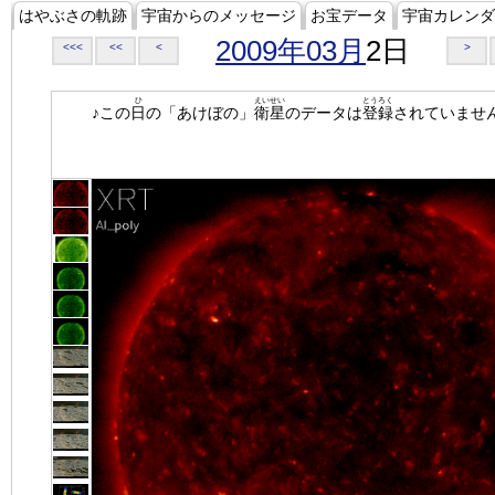
はやぶさの軌跡
宇宙からのメッセージ
お宝データ
宇宙カレンダ
2009年03月
2日
<<<
<<
<
>
ひ
えいせい
とうろく
♪この
日
の「あけぼの」
衛星
のデータは
登録
されていませ