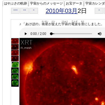
はやぶさの軌跡
宇宙からのメッセージ
お宝データ
宇宙カレンダ
2010年03月
2日
<<<
<<
<
>
えいせい
とら
うちゅう
でんぱ
おと
♪ 「あけぼの」
衛星
が
捉
えた
宇宙
の
電波
を
音
にしました。