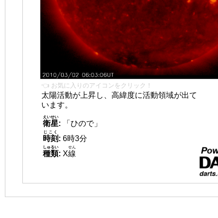
👈 お気に入りのアイコンをクリック！
太陽活動が上昇し、高緯度に活動領域が出て
います。
えいせい
衛星
:
「ひので」
じこく
時刻
:
6時3分
しゅるい
せん
種類
:
X
線