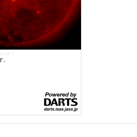
リック！
す。