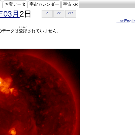
ジ
お宝データ
宇宙カレンダー
宇宙 xR
年03月
2日
>
>>
>>>
…☞Engli
とうろく
のデータは
登録
されていません。