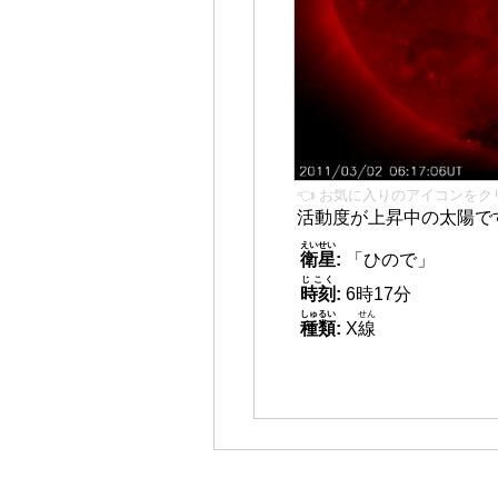
👈 お気に入りのアイコンをク
活動度が上昇中の太陽で
えいせい
衛星
:
「ひので」
じこく
時刻
:
6時17分
しゅるい
せん
種類
:
X
線