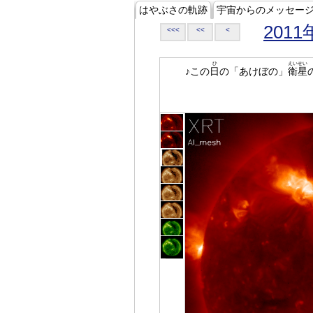
はやぶさの軌跡
宇宙からのメッセー
2011
<<<
<<
<
ひ
えいせい
♪この
日
の「あけぼの」
衛星