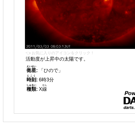
👈 お気に入りのアイコンをクリック！
活動度が上昇中の太陽です。
えいせい
衛星
:
「ひので」
じこく
時刻
:
6時3分
しゅるい
せん
種類
:
X
線