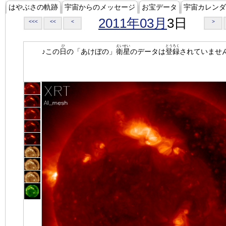
はやぶさの軌跡
宇宙からのメッセージ
お宝データ
宇宙カレンダ
2011年03月
3日
<<<
<<
<
>
ひ
えいせい
とうろく
♪この
日
の「あけぼの」
衛星
のデータは
登録
されていませ