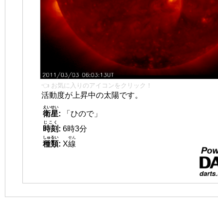
👈 お気に入りのアイコンをクリック！
活動度が上昇中の太陽です。
えいせい
衛星
:
「ひので」
じこく
時刻
:
6時3分
しゅるい
せん
種類
:
X
線