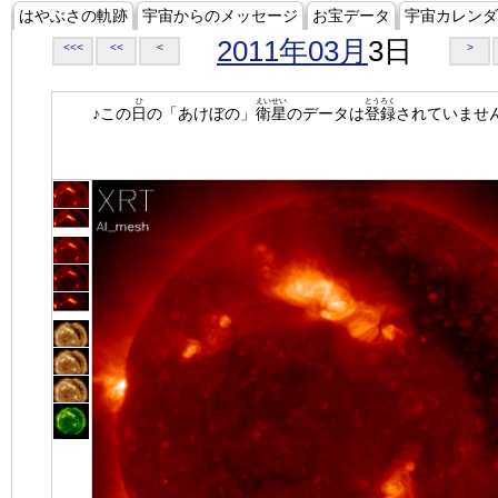
はやぶさの軌跡
宇宙からのメッセージ
お宝データ
宇宙カレンダ
2011年03月
3日
<<<
<<
<
>
ひ
えいせい
とうろく
♪この
日
の「あけぼの」
衛星
のデータは
登録
されていませ