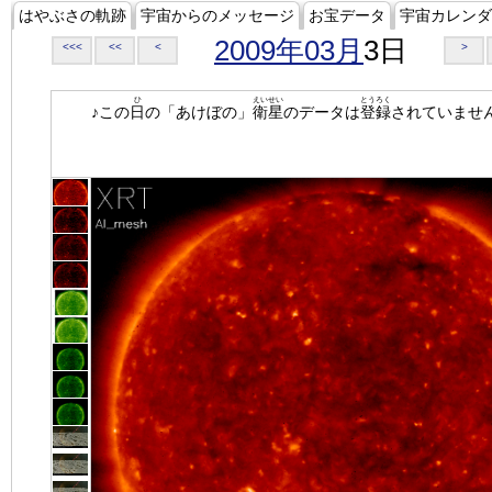
はやぶさの軌跡
宇宙からのメッセージ
お宝データ
宇宙カレンダ
2009年03月
3日
<<<
<<
<
>
ひ
えいせい
とうろく
♪この
日
の「あけぼの」
衛星
のデータは
登録
されていませ