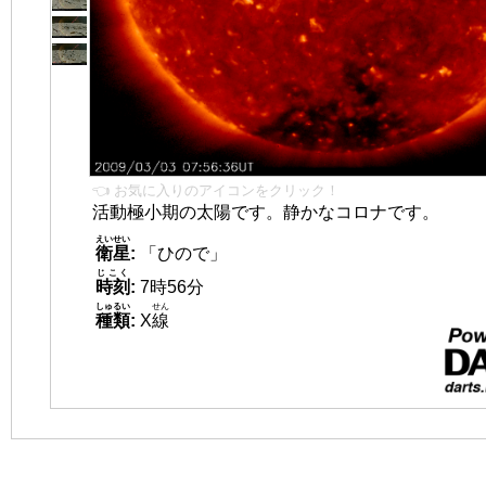
👈 お気に入りのアイコンをクリック！
活動極小期の太陽です。静かなコロナです。
えいせい
衛星
:
「ひので」
じこく
時刻
:
7時56分
しゅるい
せん
種類
:
X
線