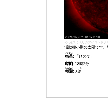
👈 お気に入りのアイコンをク
活動極小期の太陽です。
えいせい
衛星
:
「ひので」
じこく
時刻
:
18時2分
しゅるい
せん
種類
:
X
線