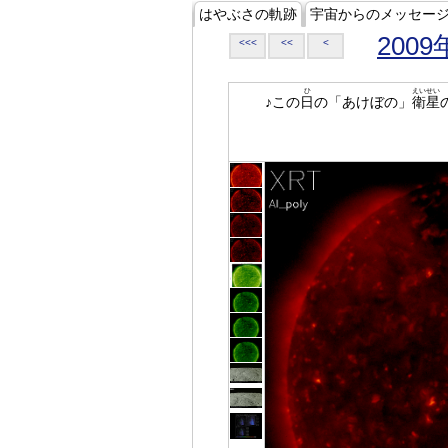
はやぶさの軌跡
宇宙からのメッセー
2009
<<<
<<
<
ひ
えいせい
♪この
日
の「あけぼの」
衛星