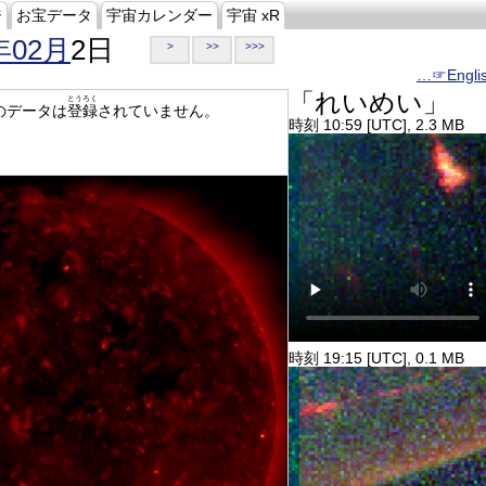
ジ
お宝データ
宇宙カレンダー
宇宙 xR
年02月
2日
>
>>
>>>
…☞Engli
「れいめい」
とうろく
のデータは
登録
されていません。
時刻 10:59 [UTC], 2.3 MB
時刻 19:15 [UTC], 0.1 MB