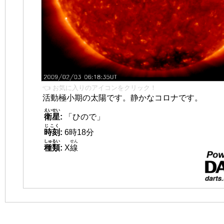
👈 お気に入りのアイコンをクリック！
活動極小期の太陽です。静かなコロナです。
えいせい
衛星
:
「ひので」
じこく
時刻
:
6時18分
しゅるい
せん
種類
:
X
線