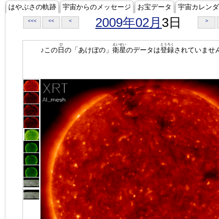
はやぶさの軌跡
宇宙からのメッセージ
お宝データ
宇宙カレンダ
2009年02月
3日
<<<
<<
<
>
ひ
えいせい
とうろく
♪この
日
の「あけぼの」
衛星
のデータは
登録
されていませ