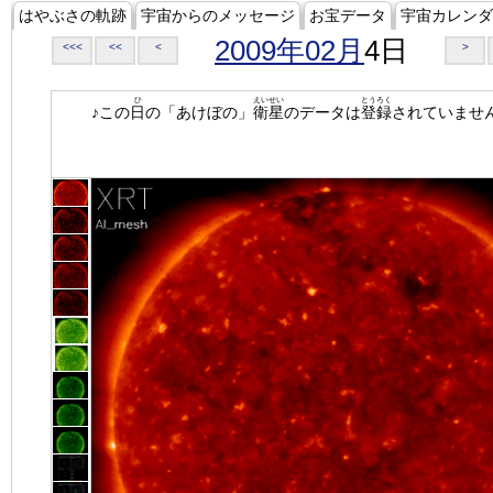
はやぶさの軌跡
宇宙からのメッセージ
お宝データ
宇宙カレンダ
2009年02月
4日
<<<
<<
<
>
ひ
えいせい
とうろく
♪この
日
の「あけぼの」
衛星
のデータは
登録
されていませ