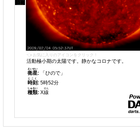
👈 お気に入りのアイコンをクリック！
活動極小期の太陽です。静かなコロナです。
えいせい
衛星
:
「ひので」
じこく
時刻
:
5時52分
しゅるい
せん
種類
:
X
線