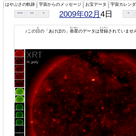
はやぶさの軌跡
宇宙からのメッセージ
お宝データ
宇宙カレンダ
2009年02月
4日
<<<
<<
<
>
ひ
えいせい
とうろく
♪この
日
の「あけぼの」
衛星
のデータは
登録
されていませ