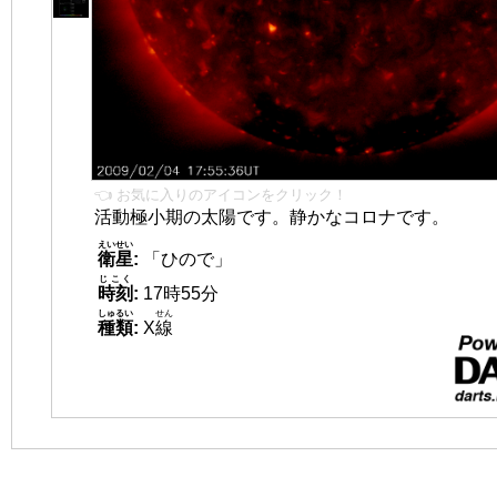
👈 お気に入りのアイコンをクリック！
活動極小期の太陽です。静かなコロナです。
えいせい
衛星
:
「ひので」
じこく
時刻
:
17時55分
しゅるい
せん
種類
:
X
線