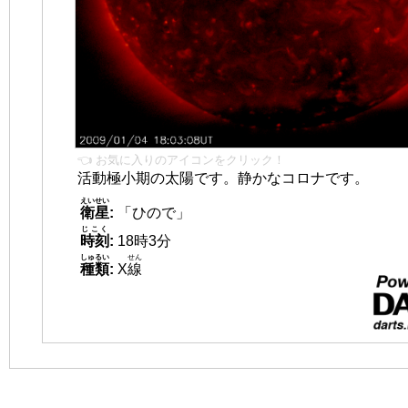
👈 お気に入りのアイコンをクリック！
活動極小期の太陽です。静かなコロナです。
えいせい
衛星
:
「ひので」
じこく
時刻
:
18時3分
しゅるい
せん
種類
:
X
線