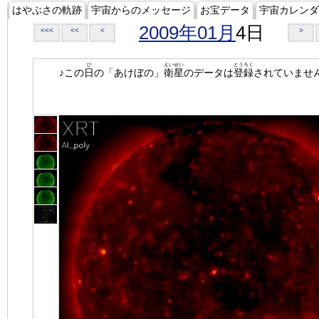
はやぶさの軌跡
宇宙からのメッセージ
お宝データ
宇宙カレンダ
2009年01月
4日
<<<
<<
<
>
ひ
えいせい
とうろく
♪この
日
の「あけぼの」
衛星
のデータは
登録
されていませ