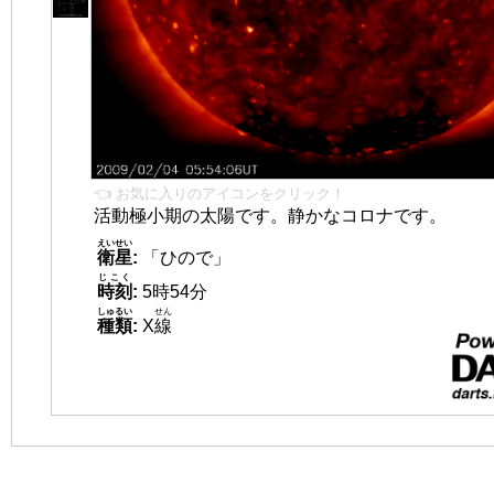
👈 お気に入りのアイコンをクリック！
活動極小期の太陽です。静かなコロナです。
えいせい
衛星
:
「ひので」
じこく
時刻
:
5時54分
しゅるい
せん
種類
:
X
線