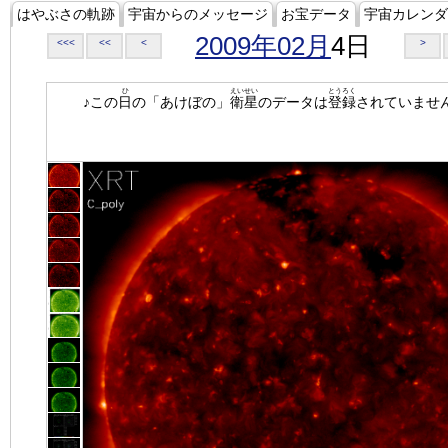
はやぶさの軌跡
宇宙からのメッセージ
お宝データ
宇宙カレンダ
2009年02月
4日
<<<
<<
<
>
ひ
えいせい
とうろく
♪この
日
の「あけぼの」
衛星
のデータは
登録
されていませ