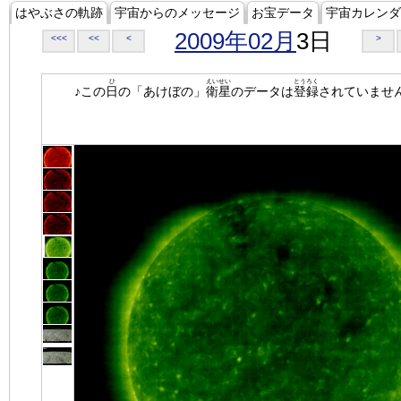
はやぶさの軌跡
宇宙からのメッセージ
お宝データ
宇宙カレンダ
2009年02月
3日
<<<
<<
<
>
ひ
えいせい
とうろく
♪この
日
の「あけぼの」
衛星
のデータは
登録
されていませ