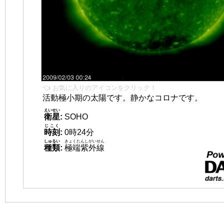
👈 お気に入りのアイコンをクリック！
活動極小期の太陽です。静かなコロナです。
えいせい
衛星
:
SOHO
じこく
時刻
:
0時24分
しゅるい
きょくたんしがいせん
種類
:
極端紫外線