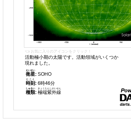
👈 お気に入りのアイコンをクリック！
活動極小期の太陽です。活動領域がいくつか
現れました。
えいせい
衛星
:
SOHO
じこく
時刻
:
6時46分
しゅるい
きょくたんしがいせん
種類
:
極端紫外線