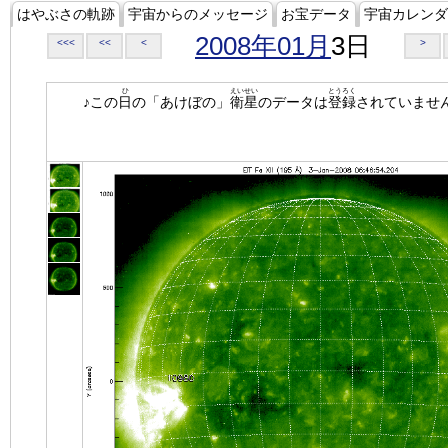
はやぶさの軌跡
宇宙からのメッセージ
お宝データ
宇宙カレンダ
2008年01月
3日
<<<
<<
<
>
ひ
えいせい
とうろく
♪この
日
の「あけぼの」
衛星
のデータは
登録
されていませ