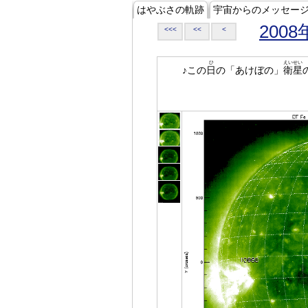
はやぶさの軌跡
宇宙からのメッセー
2008
<<<
<<
<
ひ
えいせい
♪この
日
の「あけぼの」
衛星