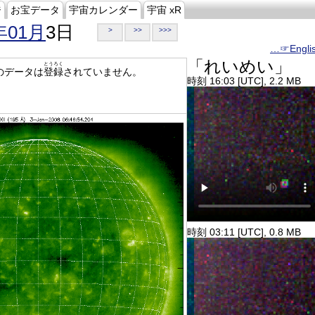
ジ
お宝データ
宇宙カレンダー
宇宙 xR
年01月
3日
>
>>
>>>
…☞Engli
「れいめい」
とうろく
のデータは
登録
されていません。
時刻 16:03 [UTC], 2.2 MB
時刻 03:11 [UTC], 0.8 MB