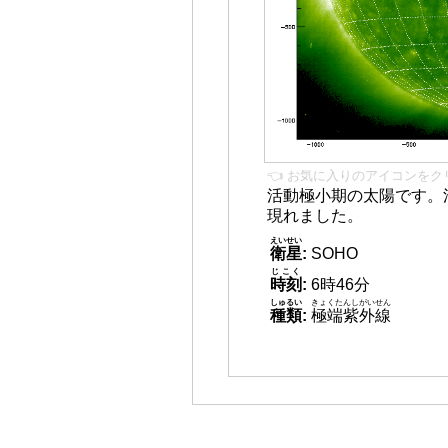
👈 お気に入りのアイコンをク
活動極小期の太陽です。
現れました。
えいせい
衛星
:
SOHO
じこく
時刻
:
6時46分
しゅるい
きょくたんしがいせん
種類
:
極端紫外線