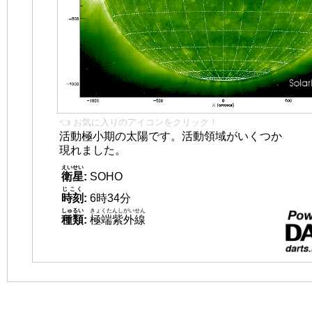
👈 お気に入りのアイコンをクリック！
活動極小期の太陽です。活動領域がいくつか
現れました。
えいせい
衛星
:
SOHO
じこく
時刻
:
6時34分
しゅるい
きょくたんしがいせん
種類
:
極端紫外線