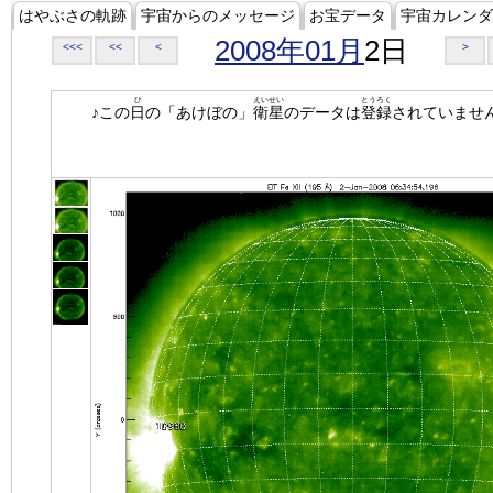
はやぶさの軌跡
宇宙からのメッセージ
お宝データ
宇宙カレンダ
2008年01月
2日
<<<
<<
<
>
ひ
えいせい
とうろく
♪この
日
の「あけぼの」
衛星
のデータは
登録
されていませ