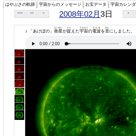
はやぶさの軌跡
宇宙からのメッセージ
お宝データ
宇宙カレンダ
2008年02月
3日
<<<
<<
<
>
えいせい
とら
うちゅう
でんぱ
おと
♪ 「あけぼの」
衛星
が
捉
えた
宇宙
の
電波
を
音
にしました。