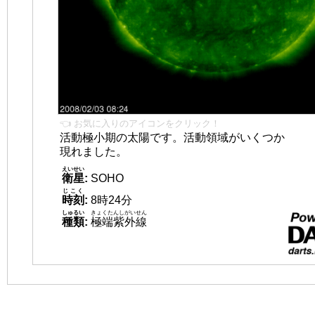
👈 お気に入りのアイコンをクリック！
活動極小期の太陽です。活動領域がいくつか
現れました。
えいせい
衛星
:
SOHO
じこく
時刻
:
8時24分
しゅるい
きょくたんしがいせん
種類
:
極端紫外線