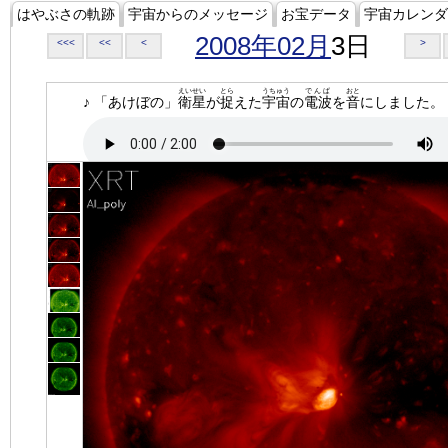
はやぶさの軌跡
宇宙からのメッセージ
お宝データ
宇宙カレンダ
2008年02月
3日
<<<
<<
<
>
えいせい
とら
うちゅう
でんぱ
おと
♪ 「あけぼの」
衛星
が
捉
えた
宇宙
の
電波
を
音
にしました。