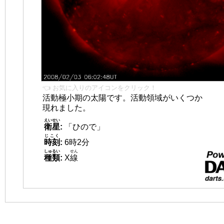
👈 お気に入りのアイコンをクリック！
活動極小期の太陽です。活動領域がいくつか
現れました。
えいせい
衛星
:
「ひので」
じこく
時刻
:
6時2分
しゅるい
せん
種類
:
X
線