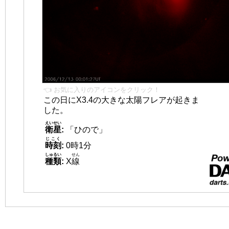
👈 お気に入りのアイコンをクリック！
この日にX3.4の大きな太陽フレアが起きま
した。
えいせい
衛星
:
「ひので」
じこく
時刻
:
0時1分
しゅるい
せん
種類
:
X
線