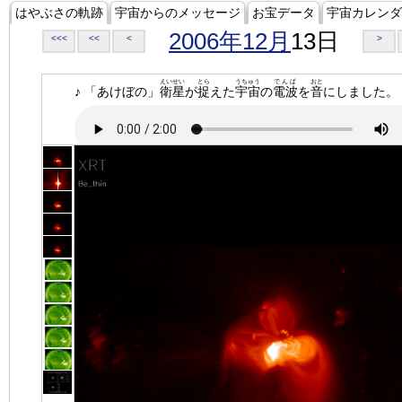
はやぶさの軌跡
宇宙からのメッセージ
お宝データ
宇宙カレンダ
2006年12月
13日
<<<
<<
<
>
えいせい
とら
うちゅう
でんぱ
おと
♪ 「あけぼの」
衛星
が
捉
えた
宇宙
の
電波
を
音
にしました。