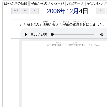
はやぶさの軌跡
宇宙からのメッセージ
お宝データ
宇宙カレンダ
2006年12月
4日
<<<
<<
<
>
えいせい
とら
うちゅう
でんぱ
おと
♪ 「あけぼの」
衛星
が
捉
えた
宇宙
の
電波
を
音
にしました。
ひ
がぞう
とうろく
この
日
の
画像
データは
登録
されていません。