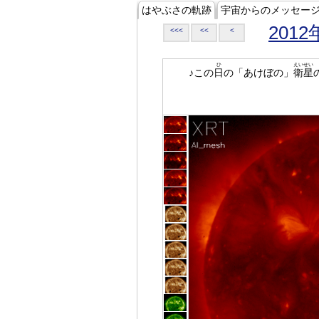
はやぶさの軌跡
宇宙からのメッセー
2012
<<<
<<
<
ひ
えいせい
♪この
日
の「あけぼの」
衛星