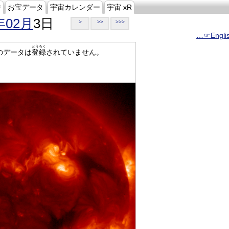
ジ
お宝データ
宇宙カレンダー
宇宙 xR
年02月
3日
>
>>
>>>
…☞Engli
とうろく
のデータは
登録
されていません。