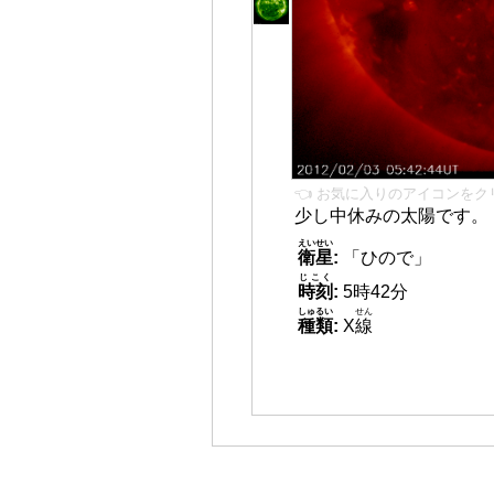
👈 お気に入りのアイコンをク
少し中休みの太陽です。
えいせい
衛星
:
「ひので」
じこく
時刻
:
5時42分
しゅるい
せん
種類
:
X
線