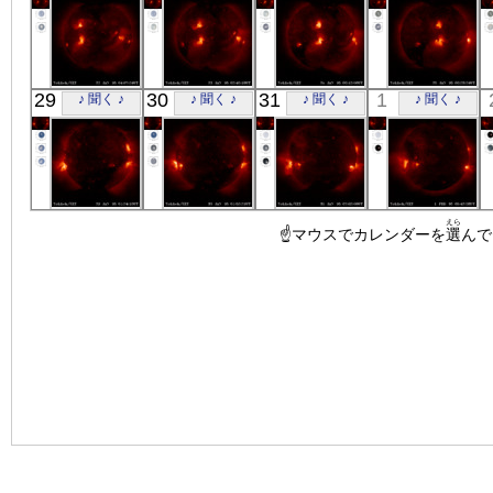
「ようこう」
「ようこう」
「ようこう」
「ようこう」
29
30
31
1
♪ 聞く ♪
♪ 聞く ♪
♪ 聞く ♪
♪ 聞く ♪
X線
X線
X線
X線
「ようこう」
「ようこう」
「ようこう」
「ようこう」
えら
X線
X線
☝マウスでカレンダーを
X線
X線
選
んで