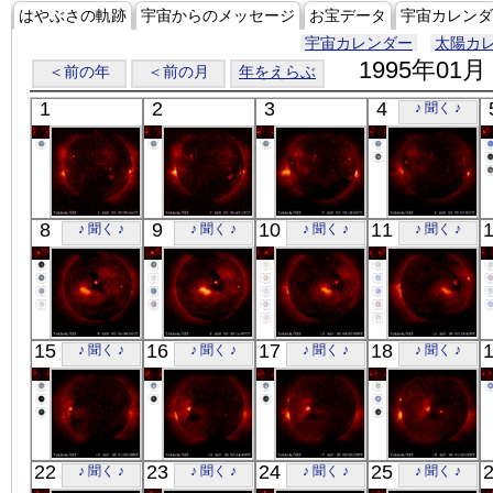
はやぶさの軌跡
宇宙からのメッセージ
お宝データ
宇宙カレンダ
宇宙カレンダー
太陽カ
1995年01月
＜前の年
＜前の月
年をえらぶ
1
2
3
4
♪ 聞く ♪
「ようこう」
「ようこう」
「ようこう」
「ようこう」
8
9
10
11
♪ 聞く ♪
♪ 聞く ♪
♪ 聞く ♪
♪ 聞く ♪
X線
X線
X線
X線
「ようこう」
「ようこう」
「ようこう」
「ようこう」
15
16
17
18
♪ 聞く ♪
♪ 聞く ♪
♪ 聞く ♪
♪ 聞く ♪
X線
X線
X線
X線
「ようこう」
「ようこう」
「ようこう」
「ようこう」
22
23
24
25
♪ 聞く ♪
♪ 聞く ♪
♪ 聞く ♪
♪ 聞く ♪
X線
X線
X線
X線