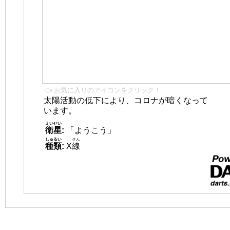
👈 お気に入りのアイコンをクリック！
太陽活動の低下により、コロナが暗くなって
います。
えいせい
衛星
:
「ようこう」
しゅるい
せん
種類
:
X
線