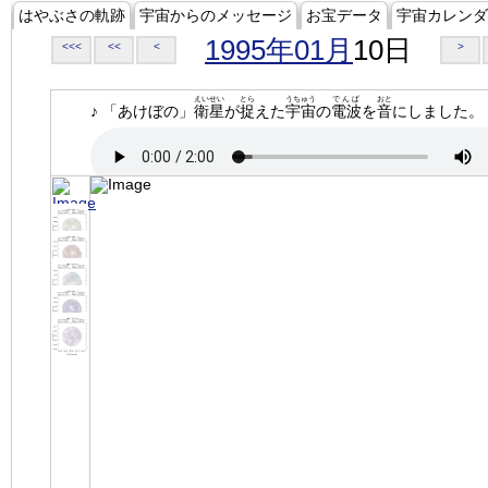
はやぶさの軌跡
宇宙からのメッセージ
お宝データ
宇宙カレンダ
1995年01月
10日
<<<
<<
<
>
えいせい
とら
うちゅう
でんぱ
おと
♪ 「あけぼの」
衛星
が
捉
えた
宇宙
の
電波
を
音
にしました。