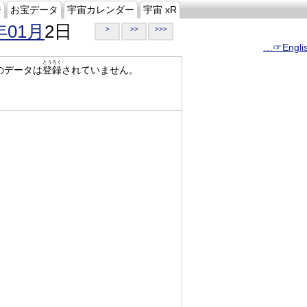
ジ
お宝データ
宇宙カレンダー
宇宙 xR
年01月
2日
>
>>
>>>
…☞Engli
とうろく
のデータは
登録
されていません。