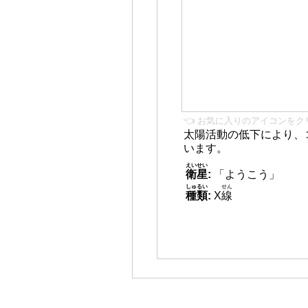
👈 お気に入りのアイコンをク
太陽活動の低下により、
います。
えいせい
衛星
:
「ようこう」
しゅるい
せん
種類
:
X
線