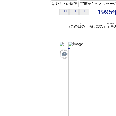
はやぶさの軌跡
宇宙からのメッセー
1995
<<<
<<
<
ひ
えいせい
♪この
日
の「あけぼの」
衛星