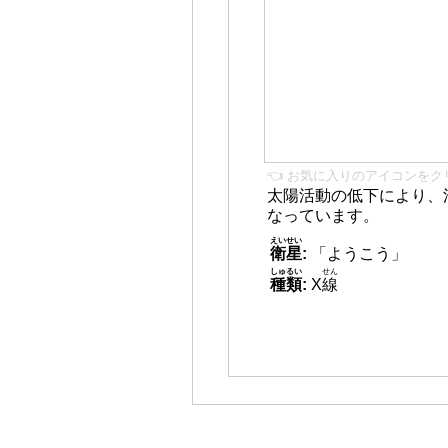
👈 お気に入りのアイコンをク
太陽活動の低下により、
なっています。
えいせい
衛星
:
「ようこう」
しゅるい
せん
種類
:
X
線