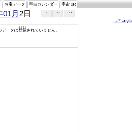
ジ
お宝データ
宇宙カレンダー
宇宙 xR
年01月
2日
>
>>
>>>
…☞Engli
とうろく
のデータは
登録
されていません。