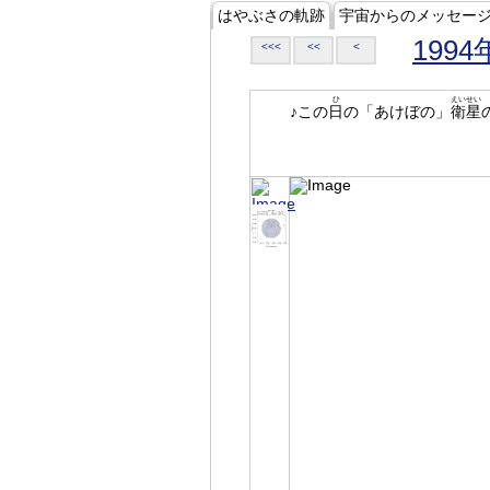
はやぶさの軌跡
宇宙からのメッセー
1994
<<<
<<
<
ひ
えいせい
♪この
日
の「あけぼの」
衛星