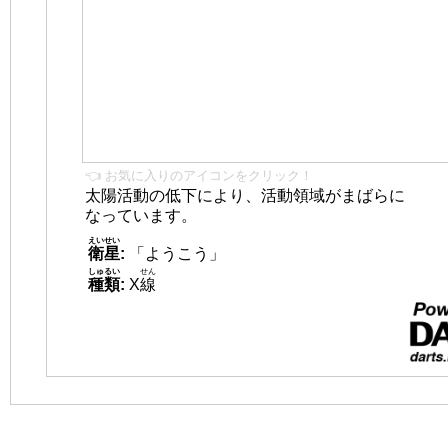
👈 お気に入りのアイコンをクリック！
太陽活動の低下により、活動領域がまばらに
なっています。
えいせい
衛星
:
「ようこう」
しゅるい
せん
種類
:
X
線