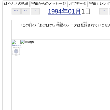
はやぶさの軌跡
宇宙からのメッセージ
お宝データ
宇宙カレンダ
1994年01月
1日
<<<
<<
<
>
ひ
えいせい
とうろく
♪この
日
の「あけぼの」
衛星
のデータは
登録
されていませ