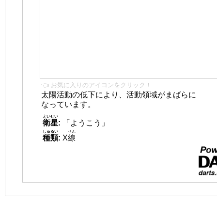
👈 お気に入りのアイコンをクリック！
太陽活動の低下により、活動領域がまばらに
なっています。
えいせい
衛星
:
「ようこう」
しゅるい
せん
種類
:
X
線