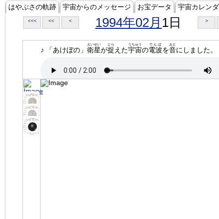
はやぶさの軌跡
宇宙からのメッセージ
お宝データ
宇宙カレンダ
1994年02月
1日
<<<
<<
<
>
えいせい
とら
うちゅう
でんぱ
おと
♪ 「あけぼの」
衛星
が
捉
えた
宇宙
の
電波
を
音
にしました。