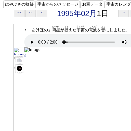
はやぶさの軌跡
宇宙からのメッセージ
お宝データ
宇宙カレンダ
1995年02月
1日
<<<
<<
<
>
えいせい
とら
うちゅう
でんぱ
おと
♪ 「あけぼの」
衛星
が
捉
えた
宇宙
の
電波
を
音
にしました。