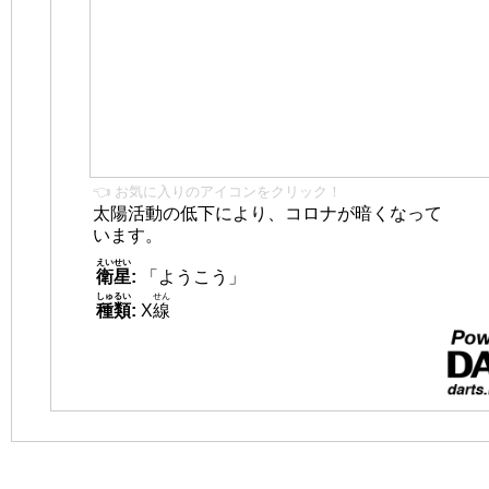
👈 お気に入りのアイコンをクリック！
太陽活動の低下により、コロナが暗くなって
います。
えいせい
衛星
:
「ようこう」
しゅるい
せん
種類
:
X
線