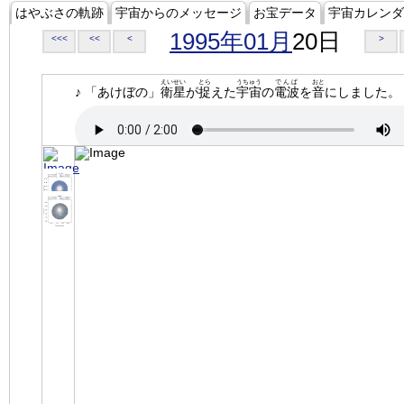
はやぶさの軌跡
宇宙からのメッセージ
お宝データ
宇宙カレンダ
1995年01月
20日
<<<
<<
<
>
えいせい
とら
うちゅう
でんぱ
おと
♪ 「あけぼの」
衛星
が
捉
えた
宇宙
の
電波
を
音
にしました。