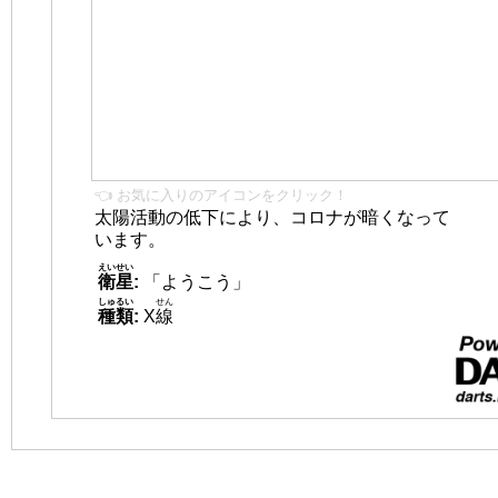
👈 お気に入りのアイコンをクリック！
太陽活動の低下により、コロナが暗くなって
います。
えいせい
衛星
:
「ようこう」
しゅるい
せん
種類
:
X
線